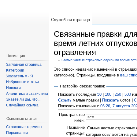
Служебная страница
Связанные правки для
время летних отпуско
отравления
Навигация
←
Самые частые страховые случаи во время летн
Заглавная страница
Это список недавних изменений в страницах
Категории
категорию). Страницы, входящие в
ваш спи
Указатель А - Я
Избранные статьи
Настройки свежих правок
Новости
Аналитика и статистика
Показать последние
50
|
100
|
250
|
500
из
Знаете ли Вы, что...
Скрыть
малые правки |
Показать
ботов |
С
Случайная ссылка
Показать изменения с
06:26, 7 августа 20
Пространство
Основные статьи
имён:
Страховые термины
Название
Персоналии
страницы:
которые ссылаются на ука