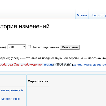
Чтение
Просмотр 
стория изменений
нее):
Только удалённые
 версии; (пред.) — отличие от предшествующей версии;
м
— малозначимо
робатова Ольга
(
обсуждение
|
вклад
)
(3656 байт)
[
автоматически досмотре
Мероприятия
ала перевозку 9-
поддержал юных