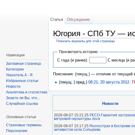
Статья
Обсуждение
Югория - СПб ТУ — и
Показать журналы для этой страницы
Просмотреть историю
Навигация
С года (и ранее):
С месяца (и ра
Заглавная страница
Категории
Пояснения: (текущ.) — отличие от текущей
Указатель А - Я
Избранные статьи
(текущ. | пред.)
08:21, 20 августа 2012
П
Новости
Аналитика и статистика
Знаете ли Вы, что...
Новости
Случайная ссылка
2026-08-07 15:21:25
РЕСО-Гарантия застрахов
Основные статьи
метровой скульптуры лося
Страховые термины
2026-08-07 15:17:25
Росгосстрах в Костроме 
активистов села Сопырево
Персоналии