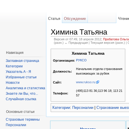
Статья
Обсуждение
Чтени
Химина Татьяна
Версия от 07:49, 18 апреля 2012;
Пробатова Ольга
(разн.) ← Предыдущая | Текущая версия (разн.) |
Навигация
Химина Татьяна
РУКСО
Заглавная страница
Организация:
Категории
Начальник отдела страхования
Указатель А - Я
Должность:
выезжающих за рубеж
Избранные статьи
www.rukso.ru
Новости
Сайт:
Аналитика и статистика
(495)113 81 36;113 96 18; 113 21
Знаете ли Вы, что...
Телефон:
57
Случайная ссылка
Категории
:
Персоналии
|
Страхование вые
Основные статьи
Страховые термины
Персоналии