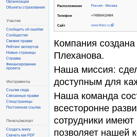
Организации
Россия
-
Москва
Расположение
Объекты страхования
+74956410484
Телефон
Участие
www.finist.ru
Сайт
Сообщить об ошибке
Сообщество
Компания создана
Свежие правки
Рейтинг экспертов
Плеханова.
Новые страницы
Справка
Финансирование
Наша миссия: cде
проекта
доступным для ка
Инструменты
Ссылки сюда
Наша команда сос
Связанные правки
Спецстраницы
всесторонне разв
Постоянная ссылка
сотрудники имеют
Печать/экспорт
Создать книгу
позволяет нашей 
Скачать как PDF