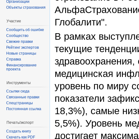
Организации
АльфаСтрахование
Объекты страхования
Глобалити".
Участие
Сообщить об ошибке
В рамках выступл
Сообщество
Свежие правки
текущие тенденци
Рейтинг экспертов
Новые страницы
здравоохранения, 
Справка
Финансирование
проекта
медицинская инфля
Инструменты
уровень по миру с
Ссылки сюда
показатели зафикс
Связанные правки
Спецстраницы
18,3%), самые низ
Постоянная ссылка
5,5%). Уровень м
Печать/экспорт
Создать книгу
достигает максима
Скачать как PDF