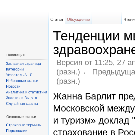
Статья
Обсуждение
Чтени
Тенденции м
здравоохране
Навигация
Версия от 11:25, 27 а
Заглавная страница
(разн.) ← Предыдуща
Категории
Указатель А - Я
(разн.)
Избранные статьи
Новости
Аналитика и статистика
Жанна Барлит пре
Знаете ли Вы, что...
Случайная ссылка
Московской между
Основные статьи
и туризм» доклад
Страховые термины
страхование в Рос
Персоналии