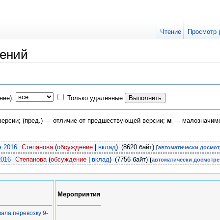
Чтение
Просмотр 
ений
нее):
Только удалённые
 версии; (пред.) — отличие от предшествующей версии;
м
— малозначимо
я 2016
Степанова
(
обсуждение
|
вклад
)
(8620 байт)
[
автоматически досмот
2016
Степанова
(
обсуждение
|
вклад
)
(7756 байт)
[
автоматически досмотре
Мероприятия
ала перевозку 9-