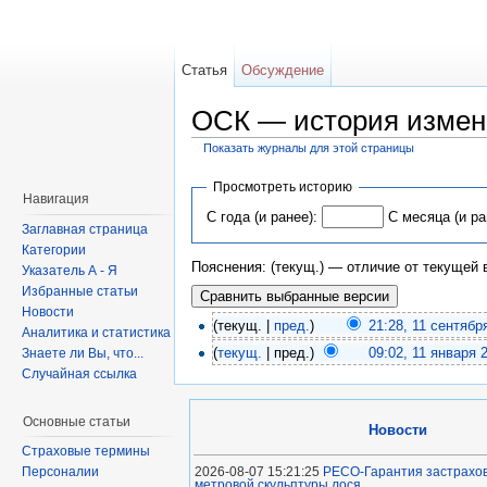
Статья
Обсуждение
ОСК — история измен
Показать журналы для этой страницы
Просмотреть историю
Навигация
С года (и ранее):
С месяца (и ра
Заглавная страница
Категории
Пояснения: (текущ.) — отличие от текущей
Указатель А - Я
Избранные статьи
Новости
(текущ. |
пред.
)
21:28, 11 сентябр
Аналитика и статистика
(
текущ.
| пред.)
09:02, 11 января 
Знаете ли Вы, что...
Случайная ссылка
Основные статьи
Новости
Страховые термины
2026-08-07 15:21:25
РЕСО-Гарантия застрахов
Персоналии
метровой скульптуры лося