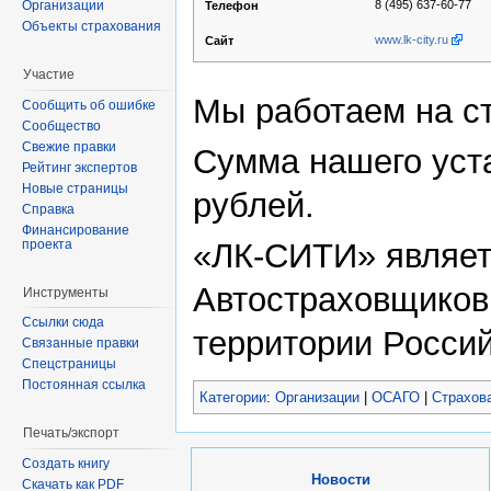
8 (495) 637-60-77
Организации
Телефон
Объекты страхования
www.lk-city.ru
Сайт
Участие
Мы работаем на ст
Сообщить об ошибке
Сообщество
Свежие правки
Сумма нашего уста
Рейтинг экспертов
Новые страницы
рублей.
Справка
Финансирование
проекта
«ЛК-СИТИ» являет
Автостраховщиков
Инструменты
Ссылки сюда
территории Росси
Связанные правки
Спецстраницы
Постоянная ссылка
Категории
:
Организации
|
ОСАГО
|
Страхов
Печать/экспорт
Создать книгу
Новости
Скачать как PDF