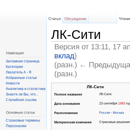
Статья
Обсуждение
Чтени
ЛК-Сити
Версия от 13:11, 17 а
Навигация
вклад
)
Заглавная страница
(разн.) ← Предыдуща
Категории
(разн.)
Указатель А - Я
Избранные статьи
Новости
ЛК-Сити
Аналитика и статистика
Знаете ли Вы, что...
ЛК-Сити
Полное название
Случайная ссылка
23 сентября
1993
го
Дата основания
Основные статьи
Россия
-
Москва
Расположение
Страховые термины
Страховые решения
Материнская компания
Персоналии