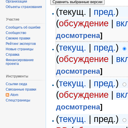
Организации
Объекты страхования
(текущ. |
пред.
)
Участие
(
обсуждение
|
вк
Сообщить об ошибке
Сообщество
досмотрена
]
Свежие правки
Рейтинг экспертов
(
текущ.
|
пред.
)
Новые страницы
Справка
(
обсуждение
|
вк
Финансирование
проекта
досмотрена
]
Инструменты
(
текущ.
|
пред.
)
Ссылки сюда
Связанные правки
(
обсуждение
|
вк
Atom
Спецстраницы
досмотрена
]
(
текущ.
| пред.)