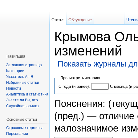
Статья
Обсуждение
Чтени
Крымова Оль
изменений
Навигация
Показать журналы дл
Заглавная страница
Категории
Указатель А - Я
Просмотреть историю
Избранные статьи
С года (и ранее):
С месяца (и ра
Новости
Аналитика и статистика
Знаете ли Вы, что...
Пояснения: (текущ
Случайная ссылка
(пред.) — отличи
Основные статьи
малозначимое изм
Страховые термины
Персоналии