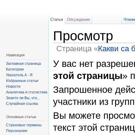
Статья
Обсуждение
Чтени
Просмотр
Страница «
Какви са 
Навигация
У вас нет разреше
Заглавная страница
Категории
этой страницы
» 
Указатель А - Я
Избранные статьи
Новости
Запрошенное дейс
Аналитика и статистика
Знаете ли Вы, что...
участники из груп
Случайная ссылка
Вы можете просмо
Основные статьи
текст этой страни
Страховые термины
Персоналии