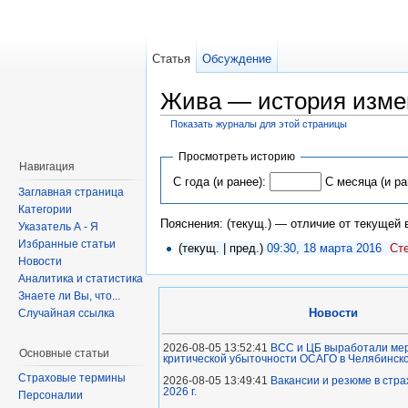
Статья
Обсуждение
Жива — история изме
Показать журналы для этой страницы
Просмотреть историю
Навигация
С года (и ранее):
С месяца (и ра
Заглавная страница
Категории
Пояснения: (текущ.) — отличие от текущей
Указатель А - Я
Избранные статьи
(текущ. | пред.)
09:30, 18 марта 2016
Ст
Новости
Аналитика и статистика
Знаете ли Вы, что...
Новости
Случайная ссылка
2026-08-05 13:52:41
ВСС и ЦБ выработали ме
Основные статьи
критической убыточности ОСАГО в Челябинск
Страховые термины
2026-08-05 13:49:41
Вакансии и резюме в стра
2026 г.
Персоналии