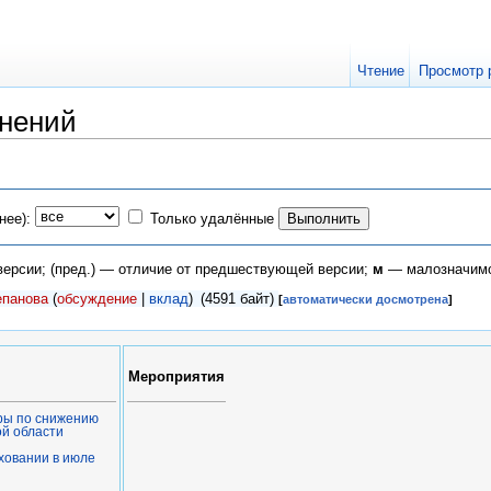
Чтение
Просмотр 
нений
нее):
Только удалённые
 версии; (пред.) — отличие от предшествующей версии;
м
— малозначимо
епанова
(
обсуждение
|
вклад
)
(4591 байт)
[
автоматически досмотрена
]
Мероприятия
ры по снижению
ой области
ховании в июле