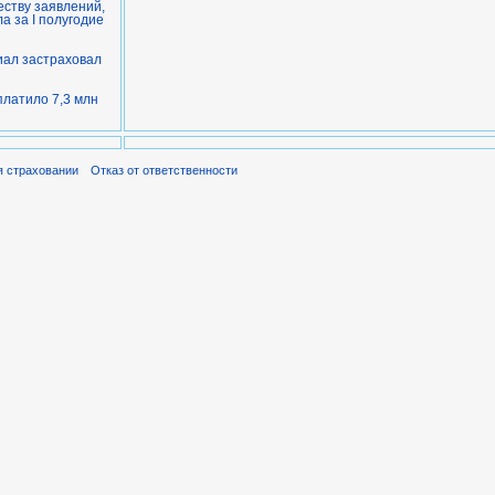
еству заявлений,
 за I полугодие
иал застраховал
латило 7,3 млн
я страховании
Отказ от ответственности