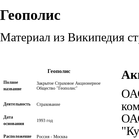
Геополис
Материал из Википедия с
Ак
Геополис
Полное
Закрытое Страховое Акционерное
Общество "Геополис"
название
ОАО
ко
Деятельность
Страхование
ОА
Дата
1993 год
основания
"Ку
Расположение
Россия
-
Москва