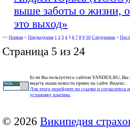
выше заботы о жизни, о
это выход»
<<
Первая
<
Предыдущая
1
2
3
4
5
6
7
8
9
10
Следующая
>
Посл
Страница 5 из 24
Если Вы пользуетесь сайтом YANDEX.RU, Вы
видеть наши новости прямо на сайте Яндекс.
Для этого перейдите по ссылке и согласитесь 
установку плагина.
© 2026
Википедия страхо