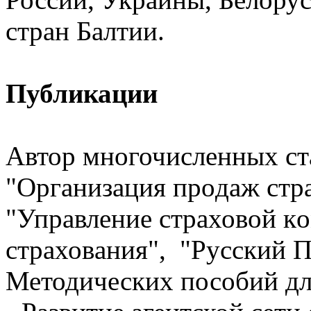
стран Балтии.
Публикации
Автор многочисленных с
"Oргaнизация прoдаж cтр
"Упpaвление cтраховой кo
cтраховaния", "Руccкий П
Методических пособий для